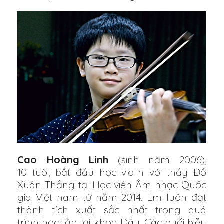
Cao Hoàng Linh
(sinh năm 2006),
10 tuổi, bắt đầu học violin với thầy Đỗ
Xuân Thắng tại Học viện Âm nhạc Quốc
gia Việt nam từ năm 2014. Em luôn đạt
thành tích xuất sắc nhất trong quá
trình học tập tại khoa Dây. Các buổi biễu