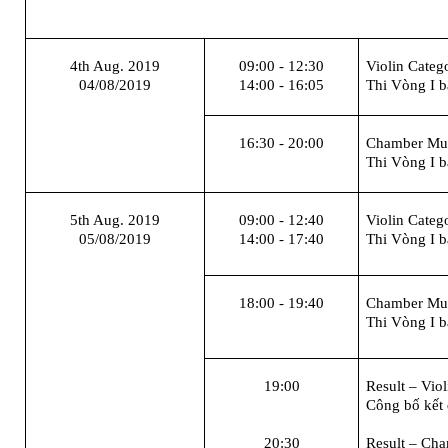
4th Aug. 2019
09:00
-
12:30
Violin Categ
04/08/2019
14:00
-
16:05
Thi Vòng I b
16:30 - 20:00
Chamber Mu
Thi Vòng I b
5
th Aug. 2019
09:00 - 12:40
Violin
Catego
05/08/2019
14:00 - 17:40
Thi Vòng I b
18:00 - 19:40
Chamber Mu
Thi Vòng I b
19:00
Result
– Viol
Công bố kết 
20:30
Result
– Cha