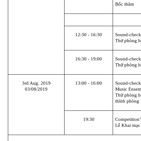
Bốc thăm
12:30
-
16:30
Sound-chec
Thử phòng hò
16:30
-
19:00
Sound-chec
Thử phòng hò
3rd Aug. 2019
13:00
-
16:00
Sound-chec
03/08/2019
Music
Ensem
Thử phòng hò
thính phòng
19:30
Competition
Lễ Khai mạc 