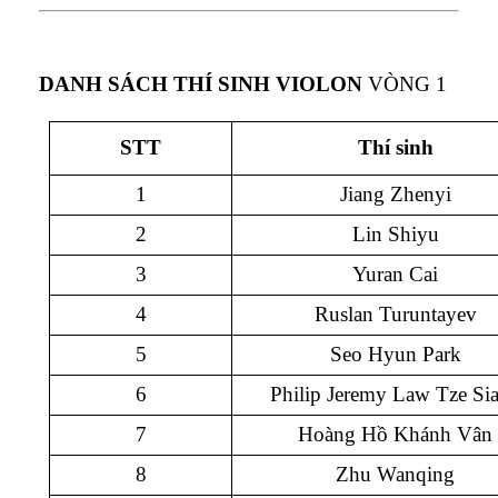
DANH SÁCH THÍ SINH VIOLON
VÒNG 1
STT
Thí sinh
1
Jiang Zhenyi
2
Lin Shiyu
3
Yuran Cai
4
Ruslan Turuntayev
5
Seo Hyun Park
6
Philip Jeremy Law Tze Si
7
Hoàng Hồ Khánh Vân
8
Zhu Wanqing