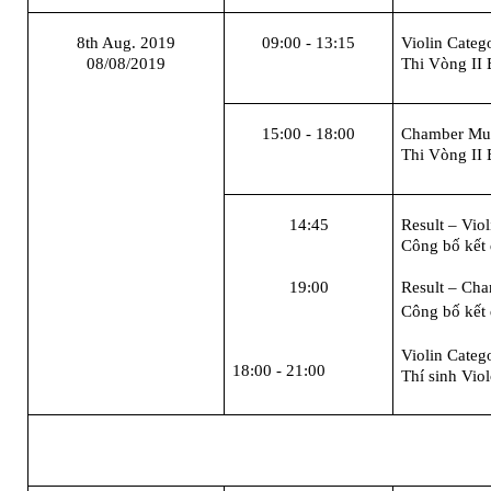
8
th Aug. 2019
09:00 - 13:15
Violin
Categ
08/08/2019
Thi Vòng II 
15:00 - 18:00
Chamber Mu
Thi Vòng II 
14:45
Result
– Vio
Công bố kết 
1
9
:
00
Result
– Cham
Công bố kết
Violin Catego
18:00 - 21:00
Thí sinh Vio