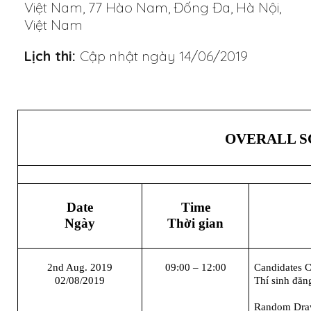
Việt Nam, 77 Hào Nam, Đống Đa, Hà Nội,
Việt Nam
Lịch thi:
Cập nhật ngày 14/06/2019
OVERALL 
Date
Time
Ngày
Thời gian
2nd Aug. 2019
09:00 – 12:00
C
andidate
s
C
02/08/2019
Thí sinh đăn
Random
Dr