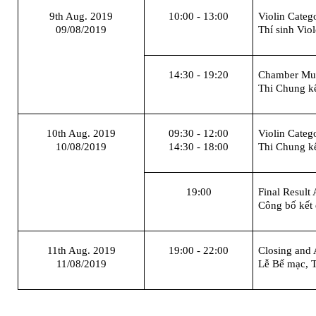
9
th Aug. 2019
10
:00 - 13:00
Violin Catego
09/08/2019
Thí sinh Vio
14:30 - 19:20
Chamber Mu
Thi Chung k
10
th Aug. 2019
09:30 - 12:00
Violin Categ
10/08/2019
14:30 - 18:00
Thi Chung kế
19:00
Final Resul
Công bố kết 
11
th Aug. 2019
19:00
-
22:00
Closing and
11/08/2019
Lễ Bế mạc, T