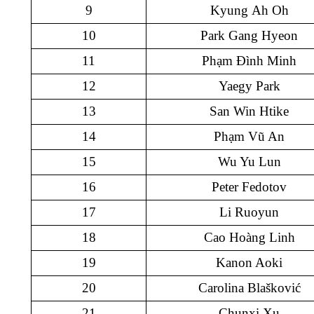
9
Kyung
A
h Oh
10
Park Gang Hyeon
11
Phạm Đình Minh
12
Yaegy Park
13
San Win Htike
14
Phạm Vũ An
15
Wu Yu Lun
16
Peter Fedotov
17
Li Ruoyun
18
Cao Ho
à
ng Linh
19
Kanon Aoki
20
Carolina Blašković
21
Chunxi Xu