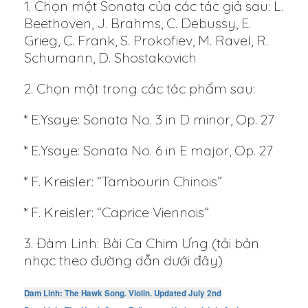
1. Chọn một Sonata của các tác giả sau: L.
Beethoven, J. Brahms, C. Debussy, E.
Grieg, C. Frank, S. Prokofiev, M. Ravel, R.
Schumann, D. Shostakovich
2. Chọn một trong các tác phẩm sau:
* E.Ysaye: Sonata No. 3 in D minor, Op. 27
* E.Ysaye: Sonata No. 6 in E major, Op. 27
* F. Kreisler: “Tambourin Chinois”
* F. Kreisler: “Caprice Viennois”
3. Đàm Linh: Bài Ca Chim Ưng (tải bản
nhạc theo đường dẫn dưới đây)
Dam Linh: The Hawk Song. Violin. Updated July 2nd