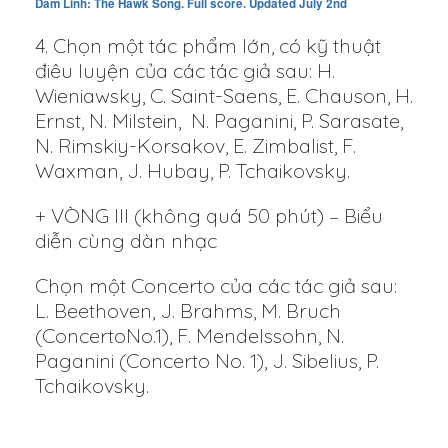
Dam Linh: The Hawk Song. Full score. Updated July 2nd
4. Chọn một tác phẩm lớn, có kỹ thuật
điêu luyện của các tác giả sau: H.
Wieniawsky, C. Saint-Saens, E. Chauson, H.
Ernst, N. Milstein, N. Paganini, P. Sarasate,
N. Rimskiy-Korsakov, E. Zimbalist, F.
Waxman, J. Hubay, P. Tchaikovsky.
+ VÒNG III (không quá 50 phút) – Biểu
diễn cùng dàn nhạc
Chọn một Concerto của các tác giả sau:
L. Beethoven, J. Brahms, M. Bruch
(ConcertoNo.1), F. Mendelssohn, N.
Paganini (Concerto No. 1), J. Sibelius, P.
Tchaikovsky.