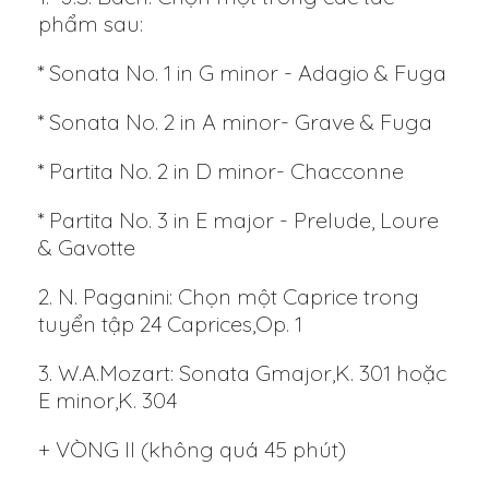
phẩm sau:
* Sonata No. 1 in G minor - Adagio & Fuga
* Sonata No. 2 in A minor- Grave & Fuga
* Partita No. 2 in D minor- Chacconne
* Partita No. 3 in E major - Prelude, Loure
& Gavotte
2. N. Paganini: Chọn một Caprice trong
tuyển tập 24 Caprices,Op. 1
3. W.A.Mozart: Sonata Gmajor,K. 301 hoặc
E minor,K. 304
+ VÒNG II (không quá 45 phút)