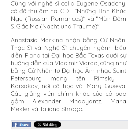
Cùng với nghệ sĩ cello Eugene Osadchy,
cô đã thu âm hai CD - "Những Tình Khúc
Nga (Russian Romances)" và "Màn Đêm
& Giấc Mơ (Nacht und Traume)".
Anastasia Markina nhận bằng Cử Nhân,
Thạc Sĩ và Nghệ Sĩ chuyên ngành biểu
diễn Piano tại Đại học Bắc Texas dưới sự
hướng dẫn của Vladimir Viardo, cũng như
bằng Cử Nhân từ Đại học Âm nhạc Saint
Petersburg mang tên Rimsky –
Korsakov, nơi cô học với Mary Guseva.
Các giảng viên chính khác của cô bao
gồm Alexander Mndoyantz, Maria
Mekler và Tatiana Shrago.