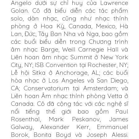
Angelo dưới sự chỉ huy của Lawrence
Golan. Cô đã biểu diễn các tác phẩm
solo, dàn nhạc, cũng như nhạc thính
phòng ở Hoa Kỳ, Canada, Mexico, Hà
Lan, Đức, Tây Ban Nha và Nga, bao gồm
các buổi biểu diễn trong Chương trình
âm nhạc Barge, Weill Carnegie Hall và
Liên hoan âm nhạc Summit ở New York
City, NY; ISB Convention tại Rochester, NY;
Lễ hội Sitka ở Anchorage, AL; các buổi
hòa nhạc ở Los Angeles và San Diego,
CA; Conservatorium tại Amsterdam; và
Liên hoan Âm nhạc thính phòng Vetta ở
Canada. Cô đã cộng tác với các nghệ sĩ
nổi tiếng thế giới bao gồm Paul
Rosenthal, Mark Peskanov, James
Galway, Alexander Kerr, Emmanuel
Borok, Bonita Boyd và Joseph Alessi.